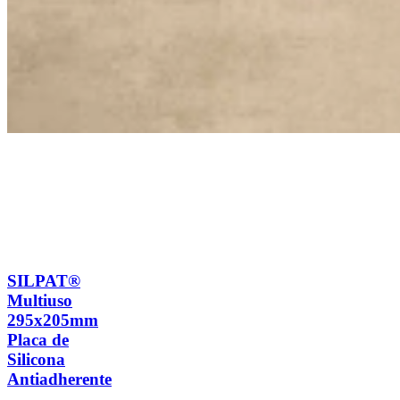
SILPAT®
Multiuso
295x205mm
Placa de
Silicona
Antiadherente